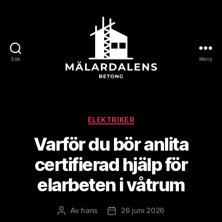
Sök
Meny
Mälardalensbetong
Kategorier
ELEKTRIKER
Varför du bör anlita
certifierad hjälp för
elarbeten i våtrum
Av
hans
26 juni 2026
Inläggsförfattare
Inläggsdatum