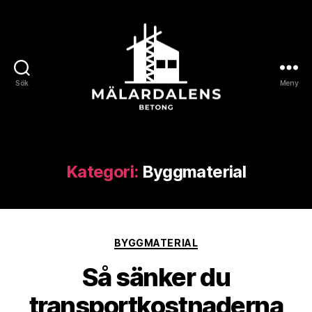
Sök
Meny
Mälardalensbetong
Kategori:
Byggmaterial
Kategorier
BYGGMATERIAL
Så sänker du
transportkostnaderna