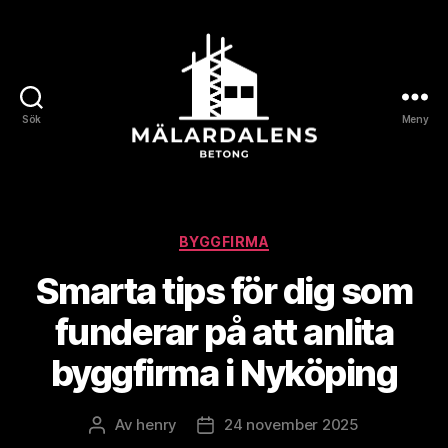
Sök
Meny
Mälardalensbetong
Kategorier
BYGGFIRMA
Smarta tips för dig som
funderar på att anlita
byggfirma i Nyköping
Av
henry
24 november 2025
Inläggsförfattare
Inläggsdatum