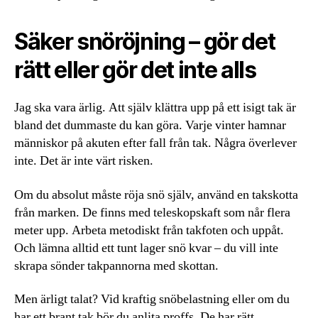
Säker snöröjning – gör det
rätt eller gör det inte alls
Jag ska vara ärlig. Att själv klättra upp på ett isigt tak är
bland det dummaste du kan göra. Varje vinter hamnar
människor på akuten efter fall från tak. Några överlever
inte. Det är inte värt risken.
Om du absolut måste röja snö själv, använd en takskotta
från marken. De finns med teleskopskaft som når flera
meter upp. Arbeta metodiskt från takfoten och uppåt.
Och lämna alltid ett tunt lager snö kvar – du vill inte
skrapa sönder takpannorna med skottan.
Men ärligt talat? Vid kraftig snöbelastning eller om du
har ett brant tak bör du anlita proffs. De har rätt