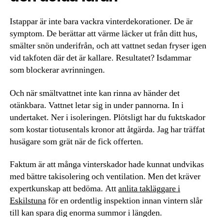
Istappar är inte bara vackra vinterdekorationer. De är
symptom. De berättar att värme läcker ut från ditt hus,
smälter snön underifrån, och att vattnet sedan fryser igen
vid takfoten där det är kallare. Resultatet? Isdammar
som blockerar avrinningen.
Och när smältvattnet inte kan rinna av händer det
otänkbara. Vattnet letar sig in under pannorna. In i
undertaket. Ner i isoleringen. Plötsligt har du fuktskador
som kostar tiotusentals kronor att åtgärda. Jag har träffat
husägare som grät när de fick offerten.
Faktum är att många vinterskador hade kunnat undvikas
med bättre takisolering och ventilation. Men det kräver
expertkunskap att bedöma. Att
anlita takläggare i
Eskilstuna
för en ordentlig inspektion innan vintern slår
till kan spara dig enorma summor i längden.