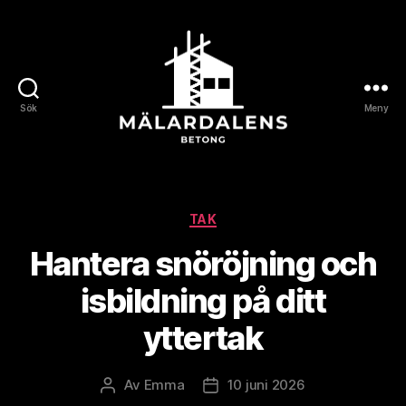
Sök
Meny
Mälardalensbetong
Kategorier
TAK
Hantera snöröjning och
isbildning på ditt
yttertak
Av
Emma
10 juni 2026
Inläggsförfattare
Inläggsdatum