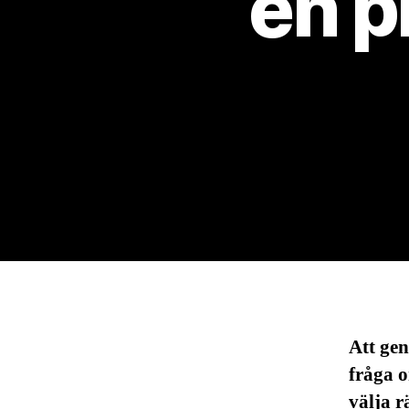
en p
Att gen
fråga o
välja r