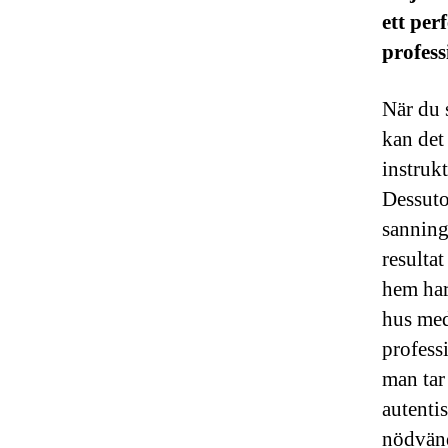
ett per
profess
När du 
kan det 
instruk
Dessuto
sanninge
resultat
hem har
hus med 
profess
man tar
autenti
nödvänd