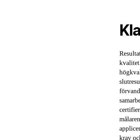
Kla
Resultat
kvalite
högkval
slutres
förvandl
samarbe
certifie
målaren
applice
krav oc