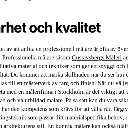
rhet och kvalitet
et av att anlita en professionell målare är ofta av öve
t. Professionella målare såsom
Gustavsbergs Måleri
an
itativa material och tekniker som ger ett snyggt och 
ultat. Du kommer att märka skillnaden när du ser hur 
as till ett mästerverk av färg och finish. När du väljer
ta med en målerifirma i Stockholm är det viktigt att 
rad och välutbildad målare. På så sätt kan du vara säke
 har den kompetens som krävs för att välja rätt färgt
ringsteknik som passar ditt materialspecifika behov,
h arkitekturens stil. En kunnig målare kan också hjäl