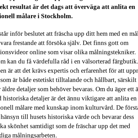
fekt resultat är det dags att överväga att anlita en
ionell målare i Stockholm.
står inför beslutet att fräscha upp ditt hem med en må
vara frestande att försöka själv. Det finns gott om
tionsvideor online som visar olika målningstekniker.
m kan du få värdefulla råd i en välsorterad färgbuti
n är att det krävs expertis och erfarenhet för att uppn
 som är både estetiskt tilltalande och hållbart, särskilt
 äldre detaljer som behöver bevaras. Om du äger ett ä
historiska detaljer är det ännu viktigare att anlita en
ionell målare med kunskap inom kulturvård. De först
 hänsyn till husets historiska värde och bevarar dess
ska skönhet samtidigt som de fräschar upp det med
iga målningsarbeten.