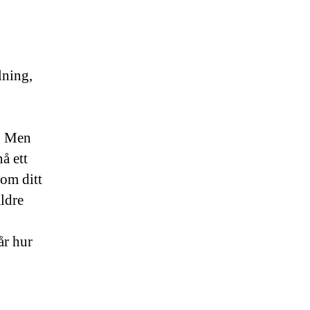
lning,
k. Men
å ett
 om ditt
ldre
år hur