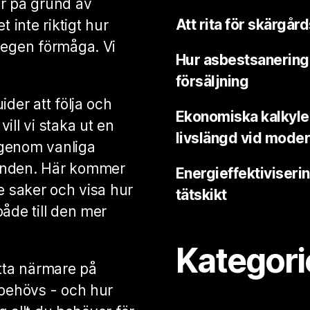
ar på grund av
Att rita för skärgår
t inte riktigt hur
 egen förmåga. Vi
Hur asbestsanering 
försäljning
ider att följa och
Ekonomiska kalkyle
ill vi staka ut en
livslängd vid moder
 igenom vanliga
runden. Här kommer
Energieffektiviser
e saker och visa hur
tätskikt
åde till den mer
Kategori
itta närmare på
 behövs - och hur