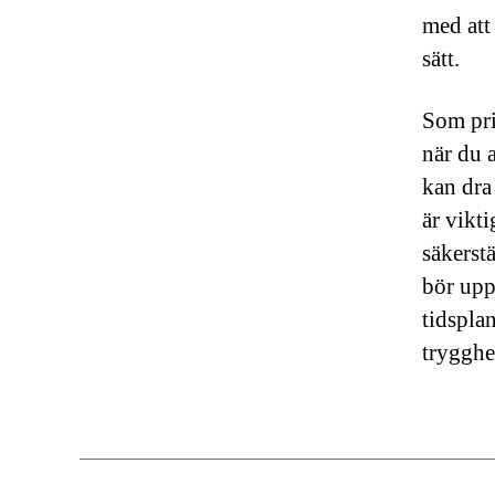
med att
sätt.
Som pri
när du 
kan dra
är vikti
säkerstä
bör upp
tidspla
trygghe