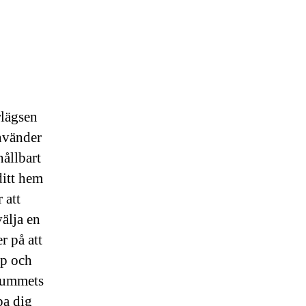
rlägsen
vänder
hållbart
ditt hem
 att
välja en
r på att
yp och
 rummets
pa dig