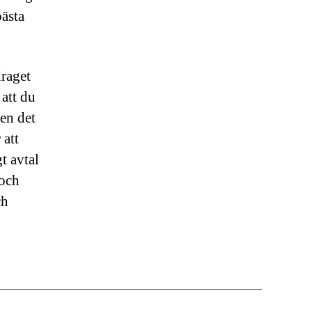
bästa
raget
 att du
en det
 att
gt avtal
 och
ch