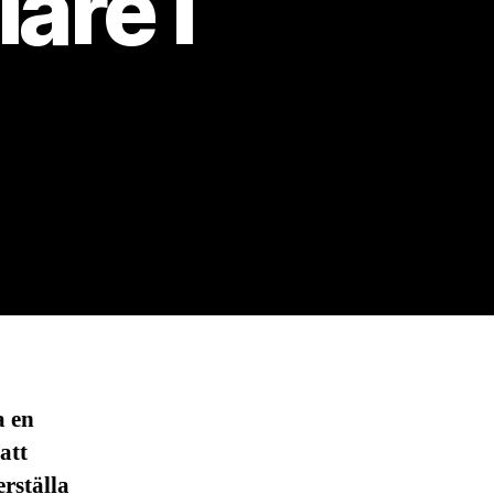
are i
a en
att
erställa