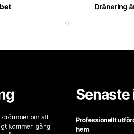
bbet
Dränering är
ng
Senaste 
m drömmer om att
Professionellt utförd
ktigt kommer igång
hem