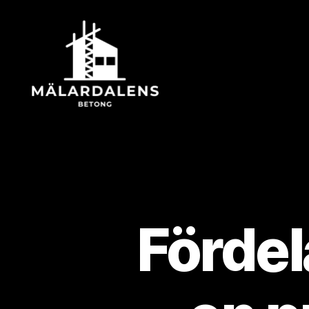
Mälardalensbetong
Fördel