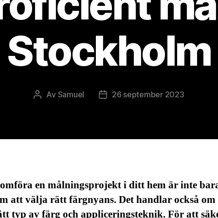
roficient mål
Stockholm
Av
Samuel
26 september 2023
Inläggsförfattare
Inläggsdatum
omföra en målningsprojekt i ditt hem är inte bar
m att välja rätt färgnyans. Det handlar också om 
ätt typ av färg och appliceringsteknik. För att säk