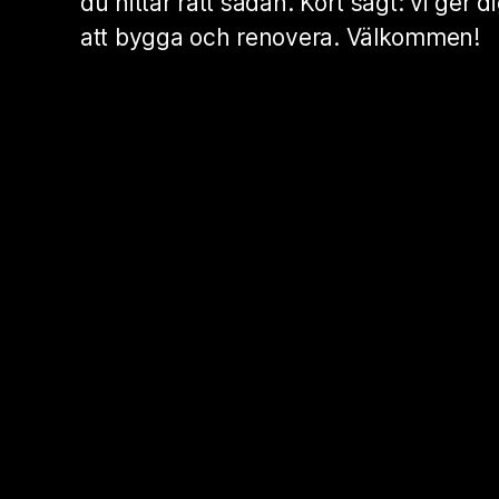
du hittar rätt sådan. Kort sagt: vi ger d
att bygga och renovera. Välkommen!