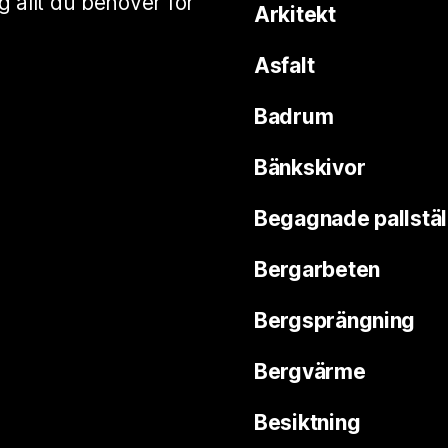
ig allt du behöver för
Arkitekt
Asfalt
Badrum
Bänkskivor
Begagnade pallstäl
Bergarbeten
Bergsprängning
Bergvärme
Besiktning