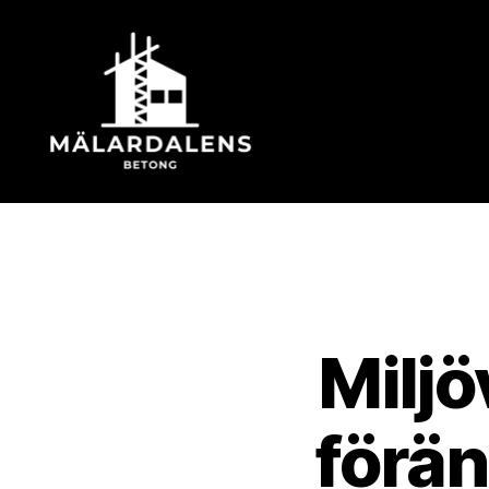
Mälardale
Milj
förän