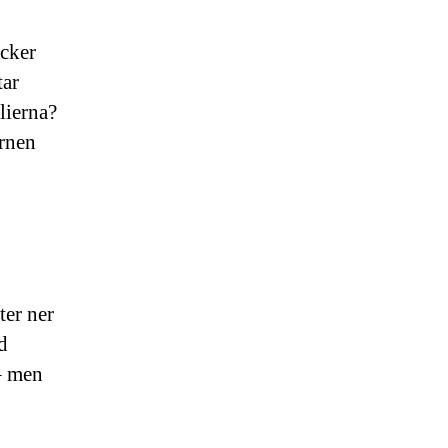
äcker
tar
lierna?
arnen
ter ner
d
 – men