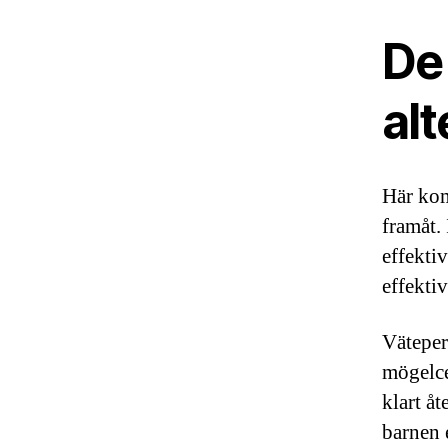
De 
alt
Här kom
framåt.
effekti
effektiv
Väteper
mögelce
klart åt
barnen 