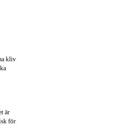
a kliv
ika
t är
isk för