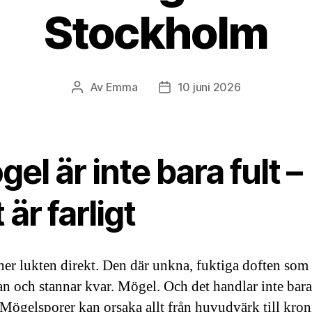
Stockholm
Av
Emma
10 juni 2026
Inläggsförfattare
Inläggsdatum
el är inte bara fult –
 är farligt
er lukten direkt. Den där unkna, fuktiga doften som
san och stannar kvar. Mögel. Och det handlar inte bar
. Mögelsporer kan orsaka allt från huvudvärk till kron