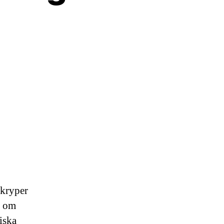
 kryper
a om
iska