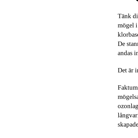
Tänk di
mögel i
klorbas
De stann
andas in
Det är i
Faktum 
mögelsa
ozonlag
långvar
skapade