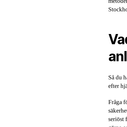
metoder
Stockho
Va
anl
Så du h
efter h
Fråga f
säkerhe
seriöst 