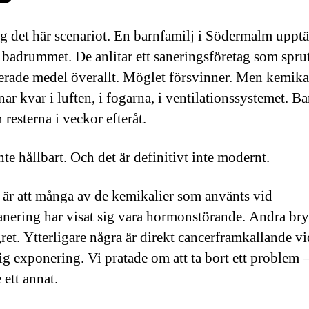
g det här scenariot. En barnfamilj i Södermalm uppt
 badrummet. De anlitar ett saneringsföretag som spru
erade medel överallt. Möglet försvinner. Men kemika
ar kvar i luften, i fogarna, i ventilationssystemet. B
 resterna i veckor efteråt.
nte hållbart. Och det är definitivt inte modernt.
är att många av de kemikalier som använts vid
nering har visat sig vara hormonstörande. Andra bry
ret. Ytterligare några är direkt cancerframkallande vi
ig exponering. Vi pratade om att ta bort ett problem
 ett annat.