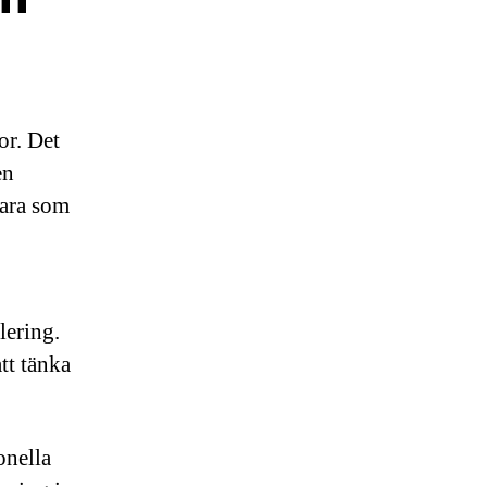
or. Det
en
bara som
lering.
tt tänka
onella