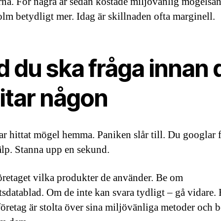
na. För några år sedan kostade miljövänlig mögelsan
lm betydligt mer. Idag är skillnaden ofta marginell.
d du ska fråga innan 
itar någon
ar hittat mögel hemma. Paniken slår till. Du googlar f
jälp. Stanna upp en sekund.
öretaget vilka produkter de använder. Be om
tsdatablad. Om de inte kan svara tydligt – gå vidare. 
företag är stolta över sina miljövänliga metoder och b