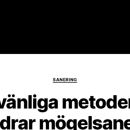
nsbetong
Kategorier
SANERING
övänliga metode
drar mögelsane