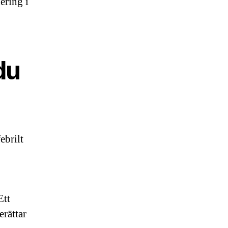
ering i
du
ebrilt
Ett
erättar