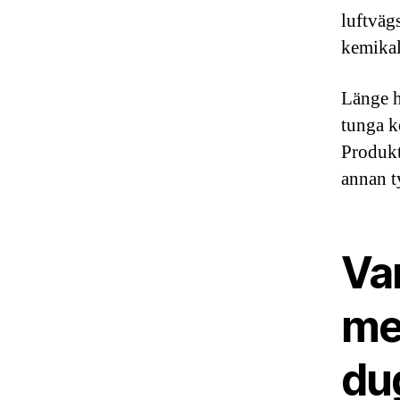
luftväg
kemikal
Länge h
tunga k
Produkt
annan t
Va
me
du