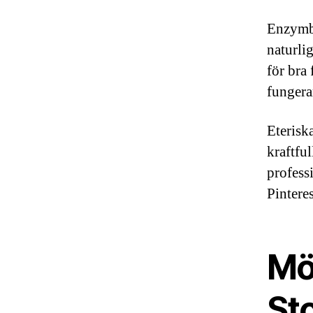
Enzymba
naturli
för bra 
fungera
Eteriska
kraftfu
profess
Pinteres
Mö
St