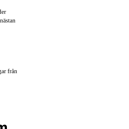
der
 nästan
ar från
om