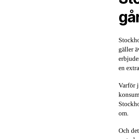
går
Stockhol
gäller 
erbjude
en extra
Varför 
konsume
Stockho
om.
Och det 