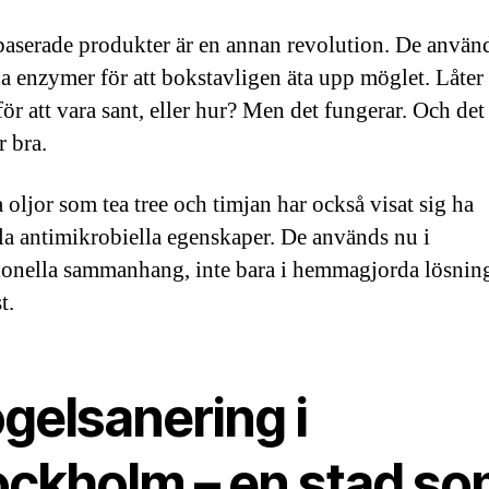
serade produkter är en annan revolution. De använ
ga enzymer för att bokstavligen äta upp möglet. Låter
för att vara sant, eller hur? Men det fungerar. Och det
r bra.
 oljor som tea tree och timjan har också visat sig ha
lla antimikrobiella egenskaper. De används nu i
ionella sammanhang, inte bara i hemmagjorda lösning
t.
gelsanering i
ockholm – en stad s