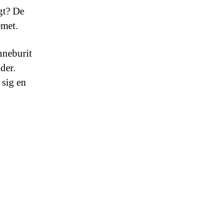
gt? De
emet.
nneburit
der.
 sig en