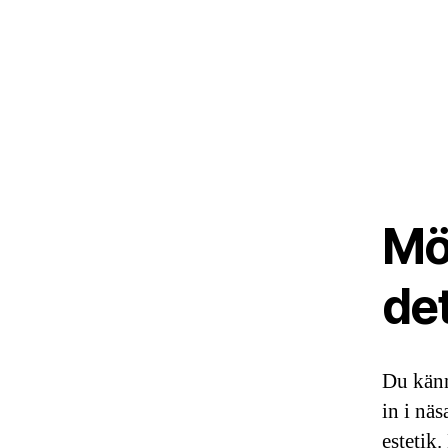
Mög
det
Du känn
in i nä
estetik